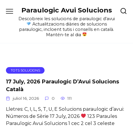
Skip
Paraulogic Avui Solucions
to
content
Descobreix les solucions de paraulogic d'avui
Actualitzacions diàries de solucions
paraulogic, incloent tutis i consells en català.
Mantén-te al dia
TOTS SOLUCIONS
17 July, 2026 Paraulogic D’Avui Solucions
Català
juliol 16, 2026
0
111
Lletres: C, I, L, S, T, U, E Solucions paraulogic d’avui:
Números de Sèrie 17 July, 2026
123 Paraules
Paraulogic Avui Solucions 1 cec 2 cel 3 celeste