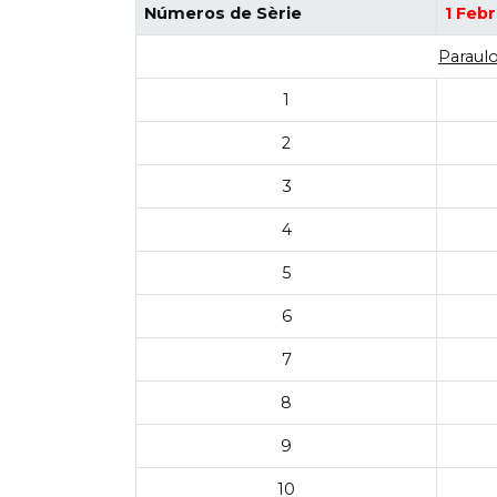
Números de Sèrie
1 Feb
Paraulo
1
2
3
4
5
6
7
8
9
10