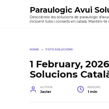
Skip
Paraulogic Avui Sol
to
content
Descobreix les solucions de paraulogic d'avu
incloent tutis i consells en català. Mantén-te 
HOME
»
TOTS SOLUCIONS
1 February, 202
Solucions Catal
AUTHOR
READING
Javier
1 min