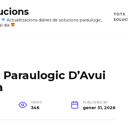
ucions
TOTS
SOLUC
i
Actualitzacions diàries de solucions paraulogic,
al dia
6 Paraulogic D’Avui
à
VIEWS
PUBLISHED BY
346
gener 31, 2026