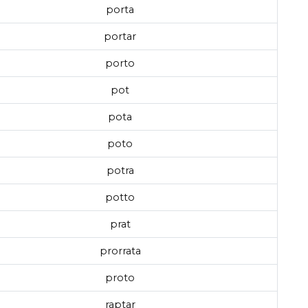
porta
portar
porto
pot
pota
poto
potra
potto
prat
prorrata
proto
raptar