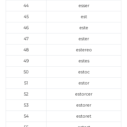
44
esser
45
est
46
este
47
ester
48
estereo
49
estes
50
estoc
51
estor
52
estorcer
53
estorer
54
estoret