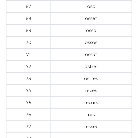
67
osc
68
osset
69
osso
70
ossos
71
ossut
72
ostrer
73
ostres
74
reces
75
recurs
76
res
77
ressec