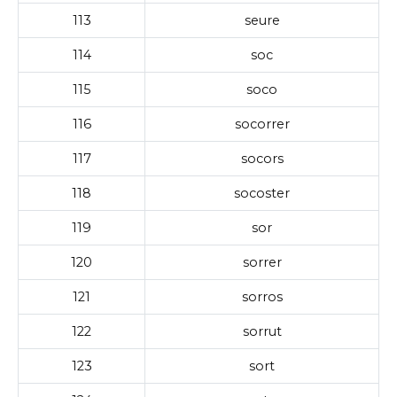
113
seure
114
soc
115
soco
116
socorrer
117
socors
118
socoster
119
sor
120
sorrer
121
sorros
122
sorrut
123
sort