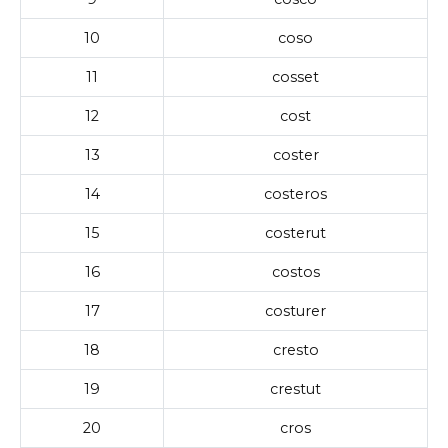
10
coso
11
cosset
12
cost
13
coster
14
costeros
15
costerut
16
costos
17
costurer
18
cresto
19
crestut
20
cros