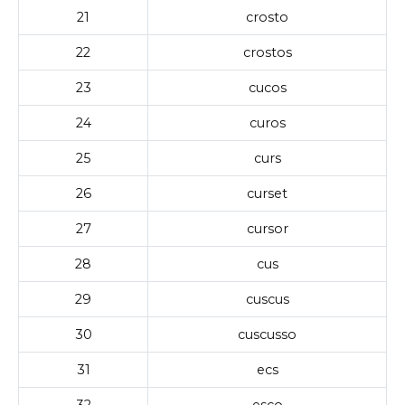
21
crosto
22
crostos
23
cucos
24
curos
25
curs
26
curset
27
cursor
28
cus
29
cuscus
30
cuscusso
31
ecs
32
esco