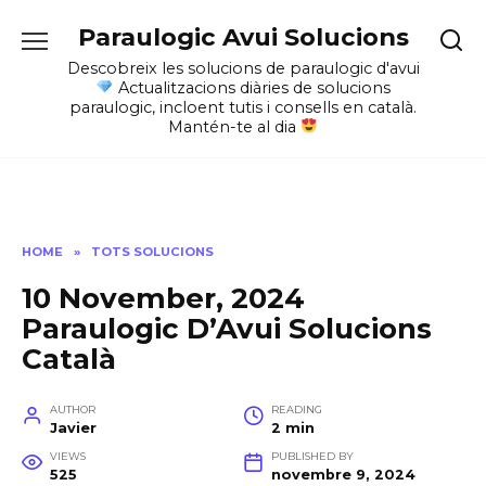
Skip
Paraulogic Avui Solucions
to
content
Descobreix les solucions de paraulogic d'avui
Actualitzacions diàries de solucions
paraulogic, incloent tutis i consells en català.
Mantén-te al dia
HOME
»
TOTS SOLUCIONS
10 November, 2024
Paraulogic D’Avui Solucions
Català
AUTHOR
READING
Javier
2 min
VIEWS
PUBLISHED BY
525
novembre 9, 2024