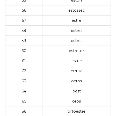
55
estort
56
estossec
57
estre
58
estres
59
estret
60
estretor
61
estuc
62
etrusc
63
ocros
64
oest
65
oros
66
ortoester