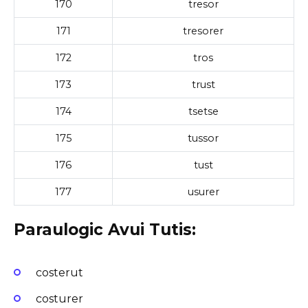
170
tresor
171
tresorer
172
tros
173
trust
174
tsetse
175
tussor
176
tust
177
usurer
Paraulogic Avui Tutis:
costerut
costurer