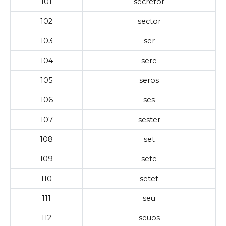
101
secretor
102
sector
103
ser
104
sere
105
seros
106
ses
107
sester
108
set
109
sete
110
setet
111
seu
112
seuos