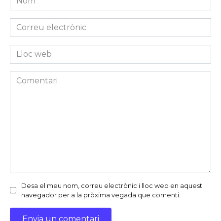
*
Correu
electrònic
*
Lloc
web
Comentari
Desa el meu nom, correu electrònic i lloc web en aquest
navegador per a la pròxima vegada que comenti.