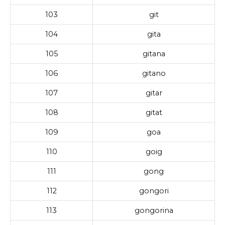
103
git
104
gita
105
gitana
106
gitano
107
gitar
108
gitat
109
goa
110
goig
111
gong
112
gongori
113
gongorina