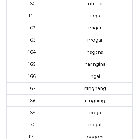
160
intrigar
161
ioga
162
irrigar
163
irrogar
164
nagana
165
naringina
166
ngai
167
ningnang
168
ningning
169
noga
170
nogat
171
oogoni