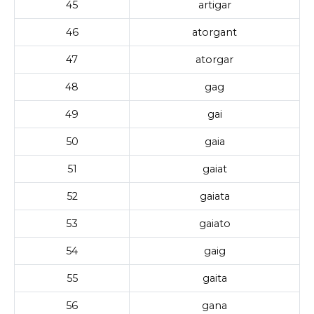
45
artigar
46
atorgant
47
atorgar
48
gag
49
gai
50
gaia
51
gaiat
52
gaiata
53
gaiato
54
gaig
55
gaita
56
gana