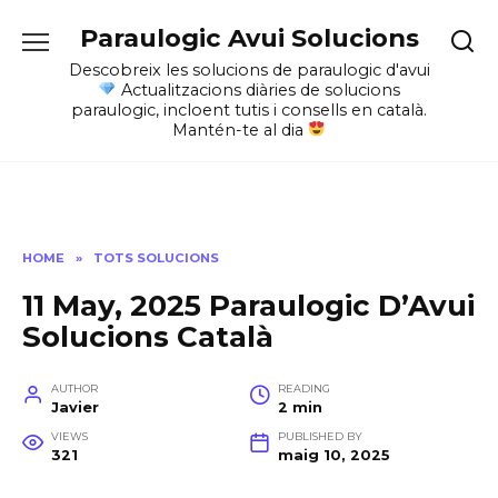
Skip
Paraulogic Avui Solucions
to
content
Descobreix les solucions de paraulogic d'avui
Actualitzacions diàries de solucions
paraulogic, incloent tutis i consells en català.
Mantén-te al dia
HOME
»
TOTS SOLUCIONS
11 May, 2025 Paraulogic D’Avui
Solucions Català
AUTHOR
READING
Javier
2 min
VIEWS
PUBLISHED BY
321
maig 10, 2025