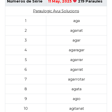
Números de Sèrie
11 May, 2025
219 Paraules
Paraulogic Avui Solucions
1
aga
2
aganat
3
agar
4
agaragar
5
agarrar
6
agarrat
7
agarrotar
8
agata
9
agio
10
agitanat