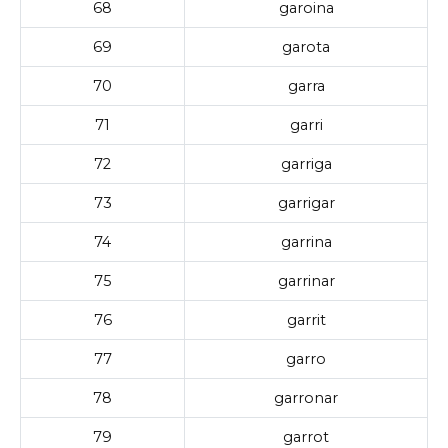
68
garoina
69
garota
70
garra
71
garri
72
garriga
73
garrigar
74
garrina
75
garrinar
76
garrit
77
garro
78
garronar
79
garrot