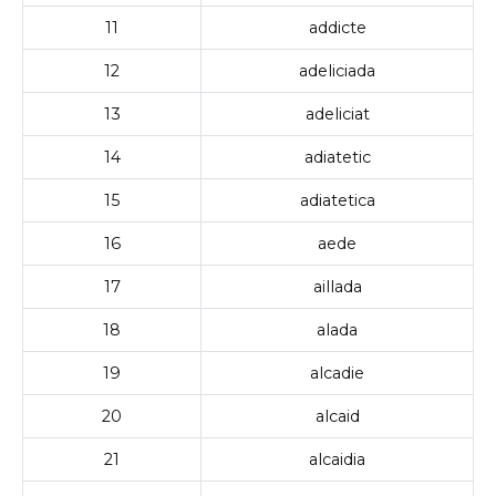
11
addicte
12
adeliciada
13
adeliciat
14
adiatetic
15
adiatetica
16
aede
17
aillada
18
alada
19
alcadie
20
alcaid
21
alcaidia