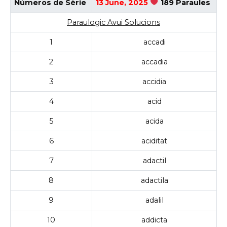
Números de Sèrie
13 June, 2025
189 Paraules
Paraulogic Avui Solucions
1
accadi
2
accadia
3
accidia
4
acid
5
acida
6
aciditat
7
adactil
8
adactila
9
adalil
10
addicta