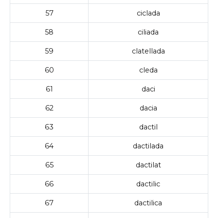
57
ciclada
58
ciliada
59
clatellada
60
cleda
61
daci
62
dacia
63
dactil
64
dactilada
65
dactilat
66
dactilic
67
dactilica