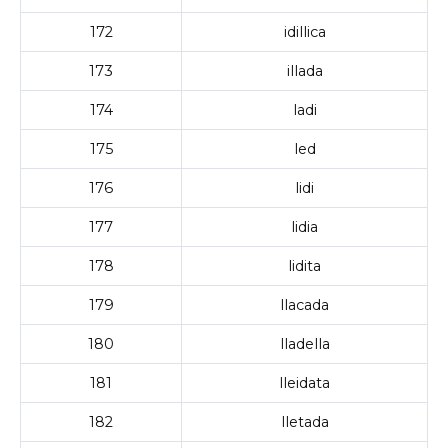
172
idillica
173
illada
174
ladi
175
led
176
lidi
177
lidia
178
lidita
179
llacada
180
lladella
181
lleidata
182
lletada