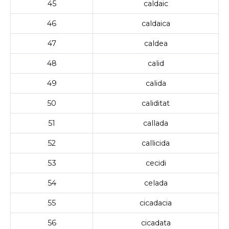
45
caldaic
46
caldaica
47
caldea
48
calid
49
calida
50
caliditat
51
callada
52
callicida
53
cecidi
54
celada
55
cicadacia
56
cicadata