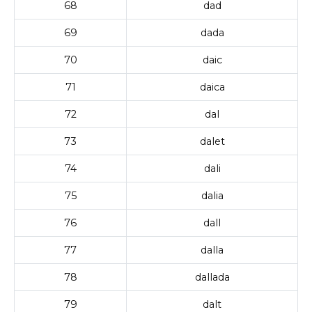
68
dad
69
dada
70
daic
71
daica
72
dal
73
dalet
74
dali
75
dalia
76
dall
77
dalla
78
dallada
79
dalt