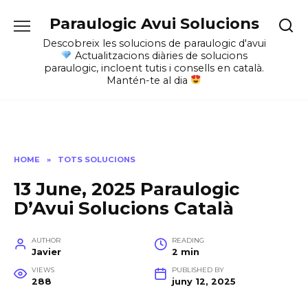
Skip
Paraulogic Avui Solucions
to
content
Descobreix les solucions de paraulogic d'avui
Actualitzacions diàries de solucions
paraulogic, incloent tutis i consells en català.
Mantén-te al dia
HOME
»
TOTS SOLUCIONS
13 June, 2025 Paraulogic
D’Avui Solucions Català
AUTHOR
READING
Javier
2 min
VIEWS
PUBLISHED BY
288
juny 12, 2025