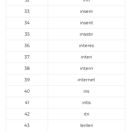
33
inserir
34
inserit
35
insistir
36
interes
37
interi
38
intern
39
internet
40
iris
41
iritis
42
itri
43
lerileri