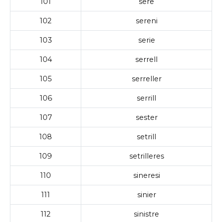
101
sere
102
sereni
103
serie
104
serrell
105
serreller
106
serrill
107
sester
108
setrill
109
setrilleres
110
sineresi
111
sinier
112
sinistre