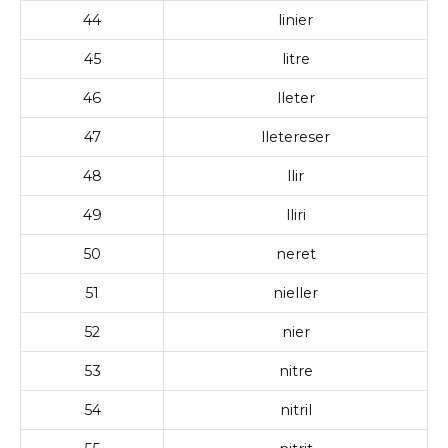
44
linier
45
litre
46
lleter
47
lletereser
48
llir
49
lliri
50
neret
51
nieller
52
nier
53
nitre
54
nitril