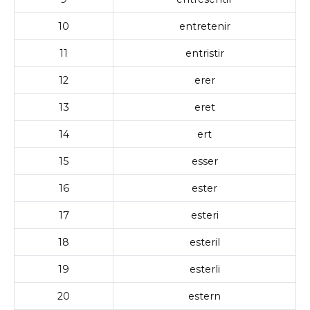
10
entretenir
11
entristir
12
erer
13
eret
14
ert
15
esser
16
ester
17
esteri
18
esteril
19
esterli
20
estern