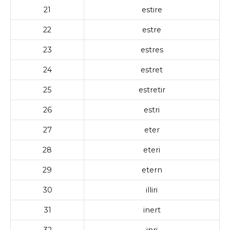
21
estire
22
estre
23
estres
24
estret
25
estretir
26
estri
27
eter
28
eteri
29
etern
30
illiri
31
inert
32
inri