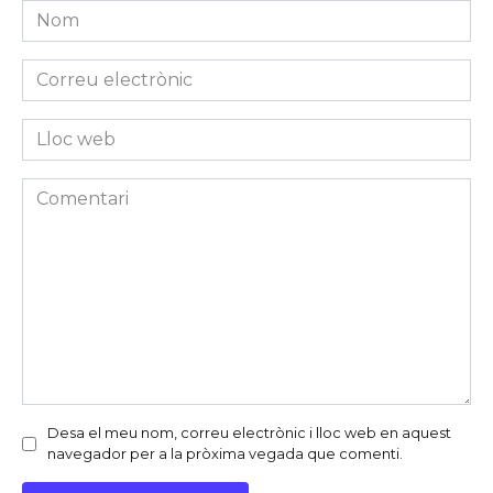
Nom
*
Correu
electrònic
*
Lloc
web
Comentari
Desa el meu nom, correu electrònic i lloc web en aquest
navegador per a la pròxima vegada que comenti.