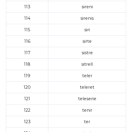
113
sireni
114
sirenis
115
siri
116
sirte
117
sistre
118
sitrell
119
teler
120
teleret
121
teleserie
122
tenir
123
ter