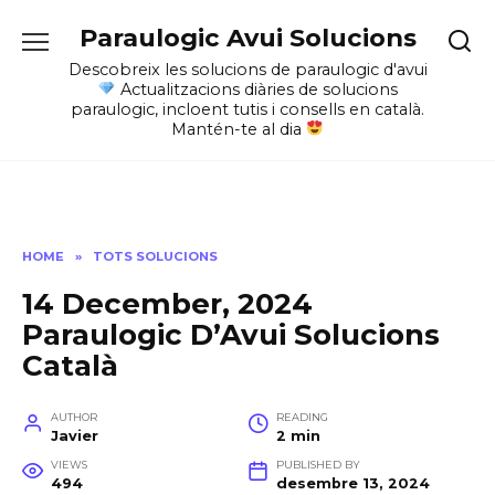
Skip
Paraulogic Avui Solucions
to
content
Descobreix les solucions de paraulogic d'avui
Actualitzacions diàries de solucions
paraulogic, incloent tutis i consells en català.
Mantén-te al dia
HOME
»
TOTS SOLUCIONS
14 December, 2024
Paraulogic D’Avui Solucions
Català
AUTHOR
READING
Javier
2 min
VIEWS
PUBLISHED BY
494
desembre 13, 2024