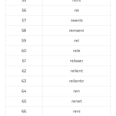
55
nitrit
56
rei
57
reienti
58
reinserir
59
rel
60
rele
61
relisser
62
rellent
63
rellentir
64
ren
65
renet
66
reni