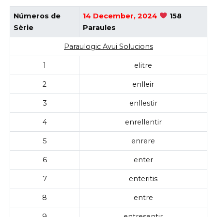
Números de
14 December, 2024
158
Sèrie
Paraules
Paraulogic Avui Solucions
1
elitre
2
enlleir
3
enllestir
4
enrellentir
5
enrere
6
enter
7
enteritis
8
entre
9
entresentir