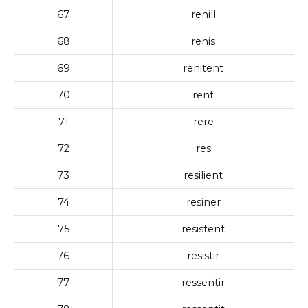
67
renill
68
renis
69
renitent
70
rent
71
rere
72
res
73
resilient
74
resiner
75
resistent
76
resistir
77
ressentir