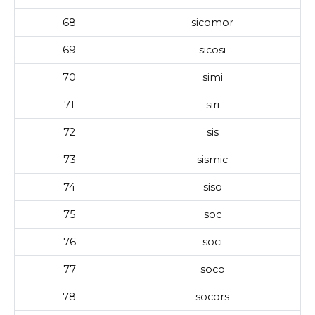
68
sicomor
69
sicosi
70
simi
71
siri
72
sis
73
sismic
74
siso
75
soc
76
soci
77
soco
78
socors