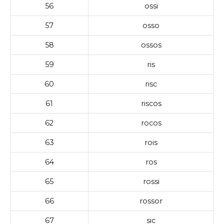
56
ossi
57
osso
58
ossos
59
ris
60
risc
61
riscos
62
rocos
63
rois
64
ros
65
rossi
66
rossor
67
sic