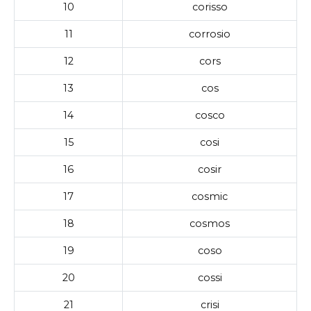
10
corisso
11
corrosio
12
cors
13
cos
14
cosco
15
cosi
16
cosir
17
cosmic
18
cosmos
19
coso
20
cossi
21
crisi