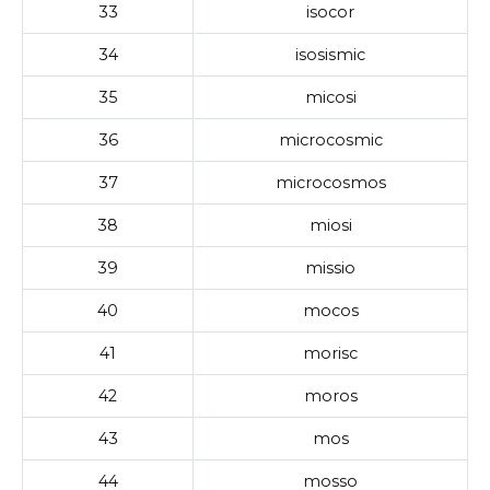
33
isocor
34
isosismic
35
micosi
36
microcosmic
37
microcosmos
38
miosi
39
missio
40
mocos
41
morisc
42
moros
43
mos
44
mosso