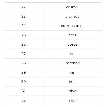
22
crismo
23
cromos
24
cromosomic
25
cros
26
icoros
27
ics
28
immiscir
29
iris
30
iros
31
irrisio
32
irrisori