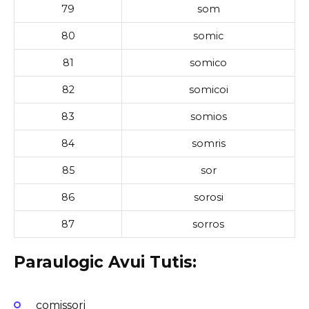
79
som
80
somic
81
somico
82
somicoi
83
somios
84
somris
85
sor
86
sorosi
87
sorros
Paraulogic Avui Tutis:
comissori