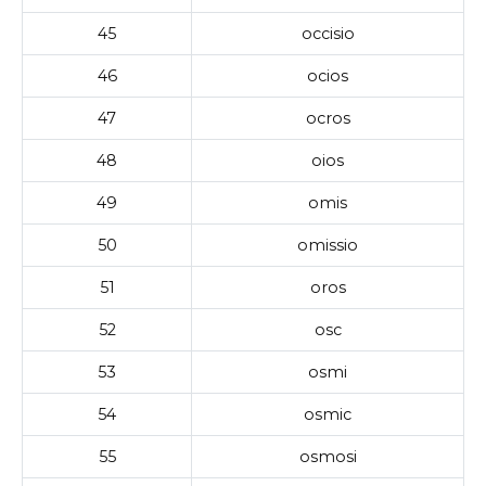
45
occisio
46
ocios
47
ocros
48
oios
49
omis
50
omissio
51
oros
52
osc
53
osmi
54
osmic
55
osmosi