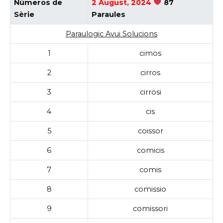
Números de
2 August, 2024
87
Sèrie
Paraules
Paraulogic Avui Solucions
1
cimos
2
cirros
3
cirrosi
4
cis
5
coissor
6
comicis
7
comis
8
comissio
9
comissori