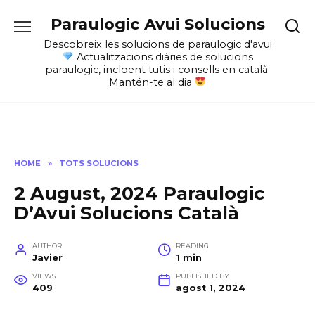
Skip
Paraulogic Avui Solucions
to
content
Descobreix les solucions de paraulogic d'avui
Actualitzacions diàries de solucions
paraulogic, incloent tutis i consells en català.
Mantén-te al dia
HOME
»
TOTS SOLUCIONS
2 August, 2024 Paraulogic
D’Avui Solucions Català
AUTHOR
READING
Javier
1 min
VIEWS
PUBLISHED BY
409
agost 1, 2024