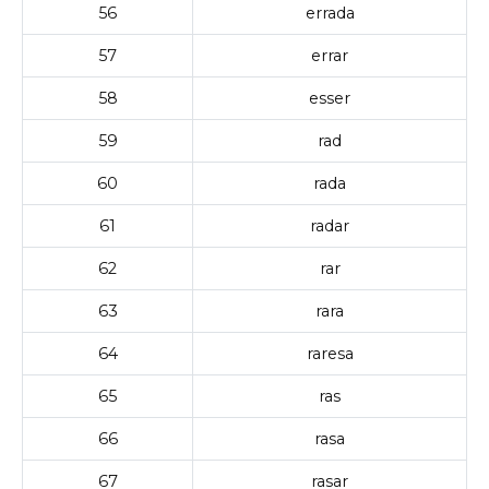
56
errada
57
errar
58
esser
59
rad
60
rada
61
radar
62
rar
63
rara
64
raresa
65
ras
66
rasa
67
rasar