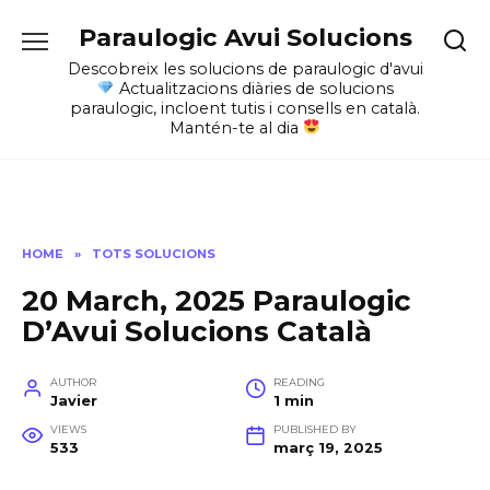
Skip
Paraulogic Avui Solucions
to
content
Descobreix les solucions de paraulogic d'avui
Actualitzacions diàries de solucions
paraulogic, incloent tutis i consells en català.
Mantén-te al dia
HOME
»
TOTS SOLUCIONS
20 March, 2025 Paraulogic
D’Avui Solucions Català
AUTHOR
READING
Javier
1 min
VIEWS
PUBLISHED BY
533
març 19, 2025