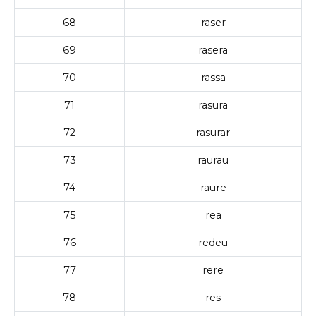
68
raser
69
rasera
70
rassa
71
rasura
72
rasurar
73
raurau
74
raure
75
rea
76
redeu
77
rere
78
res