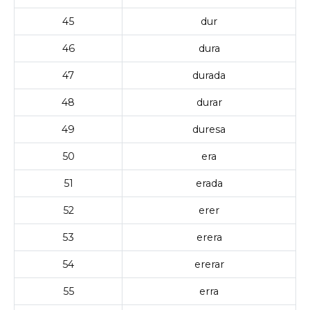
45
dur
46
dura
47
durada
48
durar
49
duresa
50
era
51
erada
52
erer
53
erera
54
ererar
55
erra