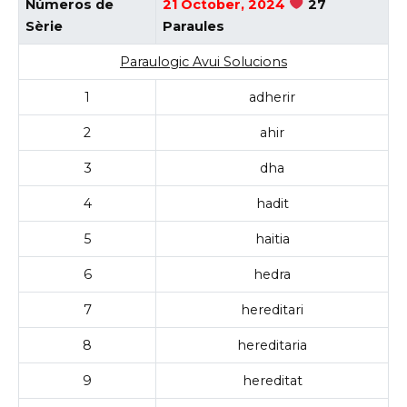
Números de
21 October, 2024
27
Sèrie
Paraules
Paraulogic Avui Solucions
1
adherir
2
ahir
3
dha
4
hadit
5
haitia
6
hedra
7
hereditari
8
hereditaria
9
hereditat