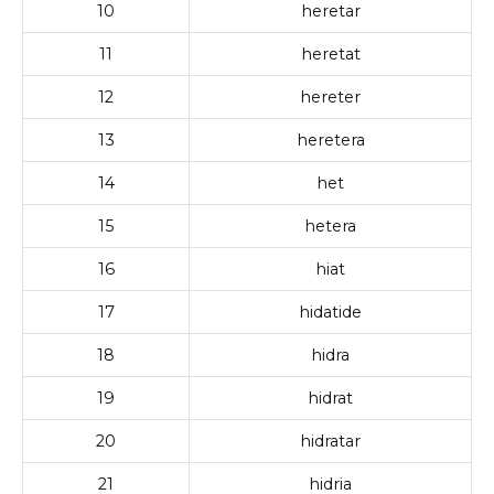
10
heretar
11
heretat
12
hereter
13
heretera
14
het
15
hetera
16
hiat
17
hidatide
18
hidra
19
hidrat
20
hidratar
21
hidria