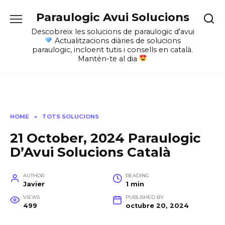
Skip
Paraulogic Avui Solucions
to
content
Descobreix les solucions de paraulogic d'avui
Actualitzacions diàries de solucions
paraulogic, incloent tutis i consells en català.
Mantén-te al dia
HOME
»
TOTS SOLUCIONS
21 October, 2024 Paraulogic
D’Avui Solucions Català
AUTHOR
READING
Javier
1 min
VIEWS
PUBLISHED BY
499
octubre 20, 2024