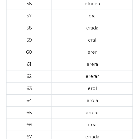
56
elodea
57
era
58
erada
59
eral
60
erer
61
erera
62
ererar
63
erol
64
erola
65
erolar
66
erra
67
errada