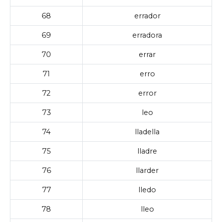
68
errador
69
erradora
70
errar
71
erro
72
error
73
leo
74
lladella
75
lladre
76
llarder
77
lledo
78
lleo