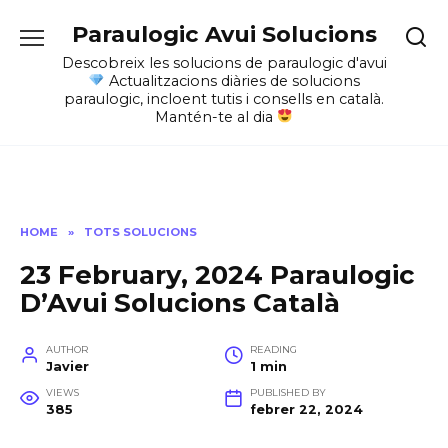
Skip
Paraulogic Avui Solucions
to
content
Descobreix les solucions de paraulogic d'avui
Actualitzacions diàries de solucions
paraulogic, incloent tutis i consells en català.
Mantén-te al dia
HOME
»
TOTS SOLUCIONS
23 February, 2024 Paraulogic
D’Avui Solucions Català
AUTHOR
READING
Javier
1 min
VIEWS
PUBLISHED BY
385
febrer 22, 2024