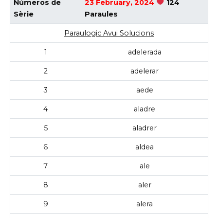
Números de
23 February, 2024
124
Sèrie
Paraules
Paraulogic Avui Solucions
1
adelerada
2
adelerar
3
aede
4
aladre
5
aladrer
6
aldea
7
ale
8
aler
9
alera