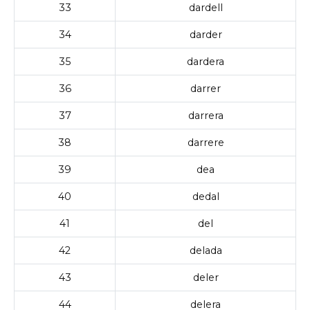
33
dardell
34
darder
35
dardera
36
darrer
37
darrera
38
darrere
39
dea
40
dedal
41
del
42
delada
43
deler
44
delera