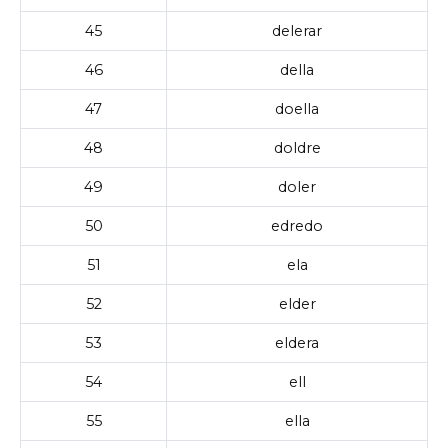
45
delerar
46
della
47
doella
48
doldre
49
doler
50
edredo
51
ela
52
elder
53
eldera
54
ell
55
ella