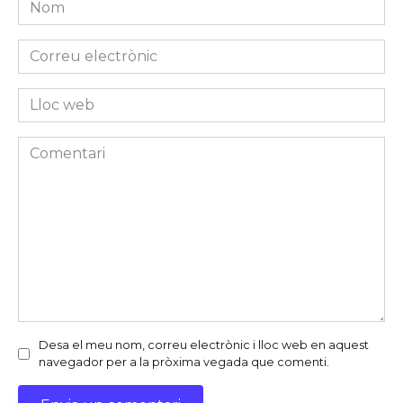
Nom
*
Correu
electrònic
*
Lloc
web
Comentari
Desa el meu nom, correu electrònic i lloc web en aquest
navegador per a la pròxima vegada que comenti.