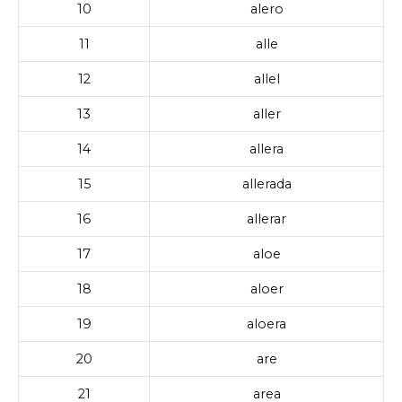
10
alero
11
alle
12
allel
13
aller
14
allera
15
allerada
16
allerar
17
aloe
18
aloer
19
aloera
20
are
21
area