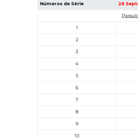
Números de Sèrie
26 Sept
Paraulo
1
2
3
4
5
6
7
8
9
10