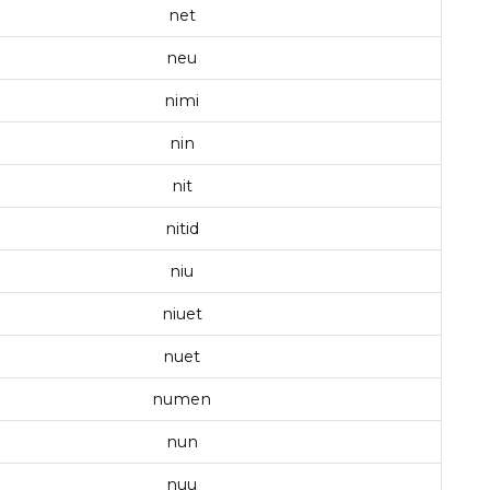
net
neu
nimi
nin
nit
nitid
niu
niuet
nuet
numen
nun
nuu