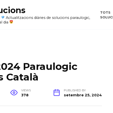
ucions
TOTS
SOLUC
i
Actualitzacions diàries de solucions paraulogic,
al dia
2024 Paraulogic
s Català
VIEWS
PUBLISHED BY
378
setembre 25, 2024