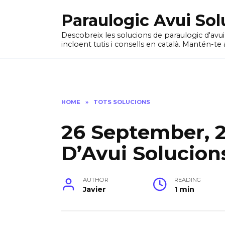
Skip
Paraulogic Avui Sol
to
content
Descobreix les solucions de paraulogic d'avu
incloent tutis i consells en català. Mantén-te 
HOME
»
TOTS SOLUCIONS
26 September, 
D’Avui Solucion
AUTHOR
READING
Javier
1 min