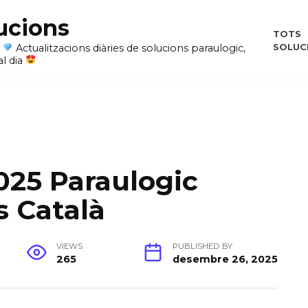
ucions
TOTS
SOLUC
i
Actualitzacions diàries de solucions paraulogic,
al dia
025 Paraulogic
s Català
VIEWS
PUBLISHED BY
265
desembre 26, 2025