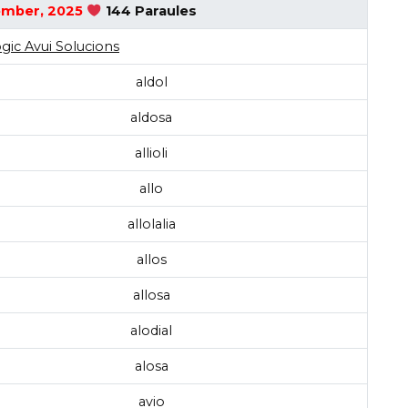
ember, 2025
144 Paraules
gic Avui Solucions
aldol
aldosa
allioli
allo
allolalia
allos
allosa
alodial
alosa
avio