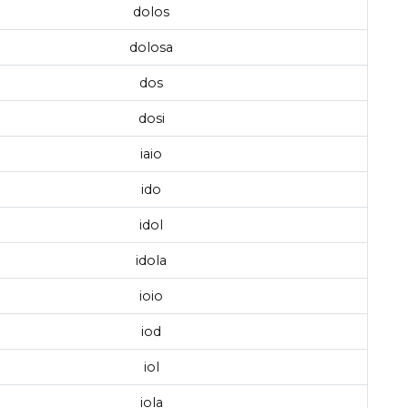
dolos
dolosa
dos
dosi
iaio
ido
idol
idola
ioio
iod
iol
iola