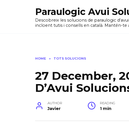
Skip
Paraulogic Avui Sol
to
content
Descobreix les solucions de paraulogic d'avu
incloent tutis i consells en català. Mantén-te 
HOME
»
TOTS SOLUCIONS
27 December, 2
D’Avui Solucion
AUTHOR
READING
Javier
1 min