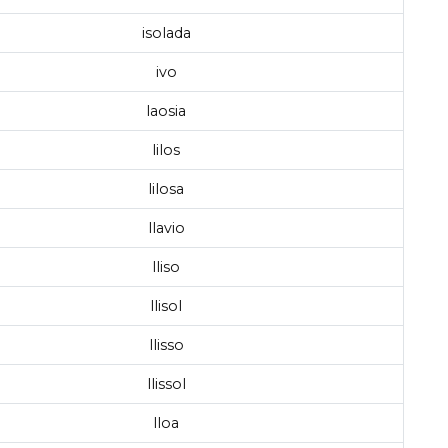
isolada
ivo
laosia
lilos
lilosa
llavio
lliso
llisol
llisso
llissol
lloa