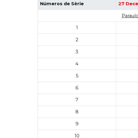
Números de Sèrie
27 Dec
Paraulo
1
2
3
4
5
6
7
8
9
10