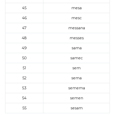
45
mesa
46
mesc
47
messana
48
messes
49
sama
50
samec
51
sem
52
sema
53
semema
54
semen
55
sesam