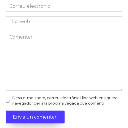
Correu
electrònic
*
Lloc
web
Comentari
Desa el meu nom, correu electrònic i lloc web en aquest
navegador per a la pròxima vegada que comenti.