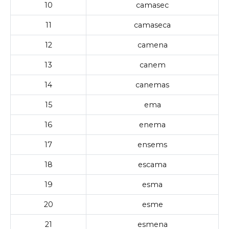
10
camasec
11
camaseca
12
camena
13
canem
14
canemas
15
ema
16
enema
17
ensems
18
escama
19
esma
20
esme
21
esmena