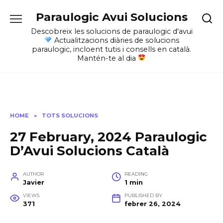
Skip
Paraulogic Avui Solucions
to
content
Descobreix les solucions de paraulogic d'avui
Actualitzacions diàries de solucions
paraulogic, incloent tutis i consells en català.
Mantén-te al dia
HOME
»
TOTS SOLUCIONS
27 February, 2024 Paraulogic
D’Avui Solucions Català
AUTHOR
READING
Javier
1 min
VIEWS
PUBLISHED BY
371
febrer 26, 2024