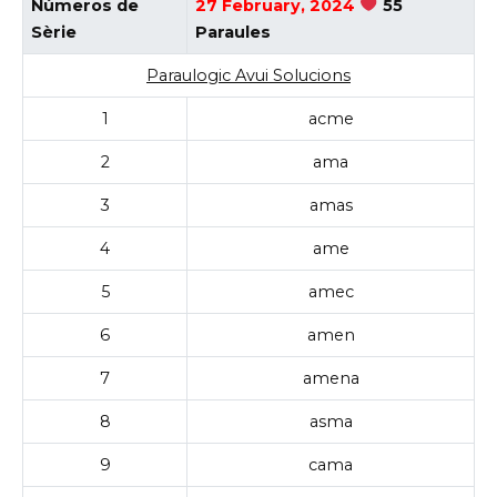
Números de
27 February, 2024
55
Sèrie
Paraules
Paraulogic Avui Solucions
1
acme
2
ama
3
amas
4
ame
5
amec
6
amen
7
amena
8
asma
9
cama