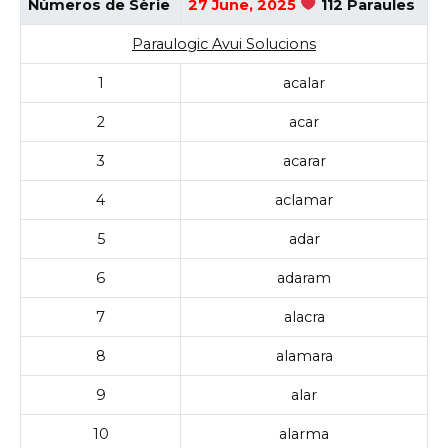
Números de Sèrie
27 June, 2025
112 Paraules
Paraulogic Avui Solucions
1
acalar
2
acar
3
acarar
4
aclamar
5
adar
6
adaram
7
alacra
8
alamara
9
alar
10
alarma