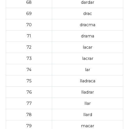
68
dardar
69
drac
70
dracma
71
drama
72
lacar
73
lacrar
74
lar
75
lladraca
76
lladrar
77
llar
78
llard
79
macar