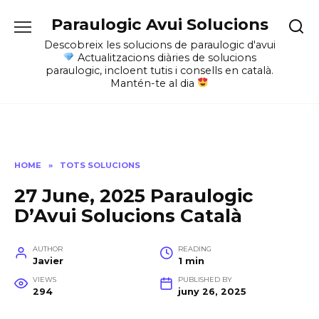
Skip
Paraulogic Avui Solucions
to
content
Descobreix les solucions de paraulogic d'avui
Actualitzacions diàries de solucions
paraulogic, incloent tutis i consells en català.
Mantén-te al dia
HOME
»
TOTS SOLUCIONS
27 June, 2025 Paraulogic
D’Avui Solucions Català
AUTHOR
READING
Javier
1 min
VIEWS
PUBLISHED BY
294
juny 26, 2025