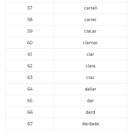
57
carrall
58
carrar
59
clacar
60
clamar
61
clar
62
clara
63
crac
64
dallar
65
dar
66
dard
67
dardada