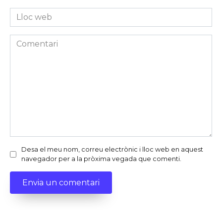
*
Lloc
web
Comentari
Desa el meu nom, correu electrònic i lloc web en aquest
navegador per a la pròxima vegada que comenti.