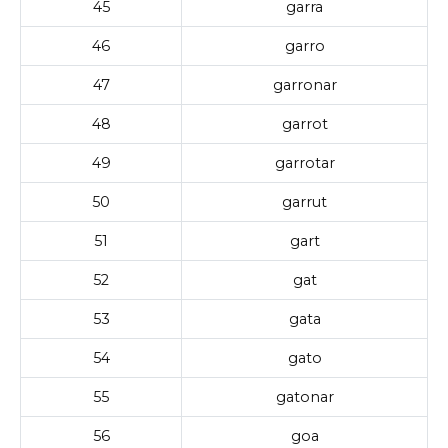
45
garra
46
garro
47
garronar
48
garrot
49
garrotar
50
garrut
51
gart
52
gat
53
gata
54
gato
55
gatonar
56
goa