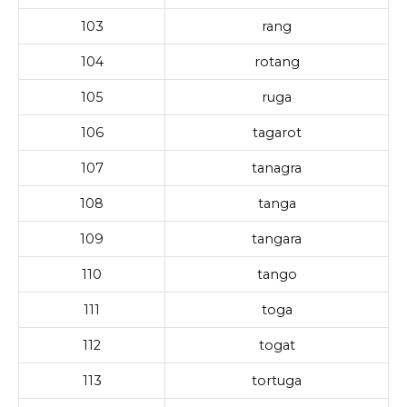
103
rang
104
rotang
105
ruga
106
tagarot
107
tanagra
108
tanga
109
tangara
110
tango
111
toga
112
togat
113
tortuga