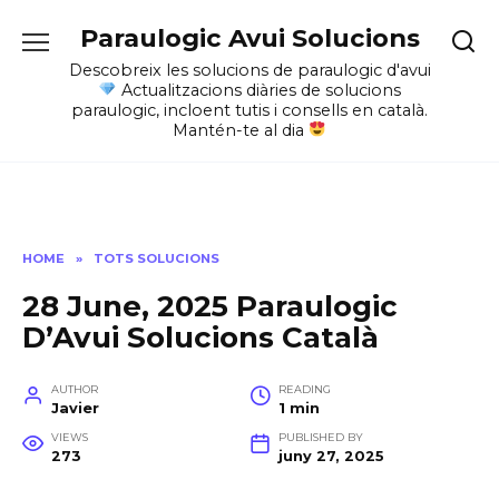
Skip
Paraulogic Avui Solucions
to
content
Descobreix les solucions de paraulogic d'avui
Actualitzacions diàries de solucions
paraulogic, incloent tutis i consells en català.
Mantén-te al dia
HOME
»
TOTS SOLUCIONS
28 June, 2025 Paraulogic
D’Avui Solucions Català
AUTHOR
READING
Javier
1 min
VIEWS
PUBLISHED BY
273
juny 27, 2025