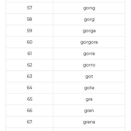
57
gong
58
gorg
59
gorga
60
gorgora
61
gorra
62
gorro
63
got
64
gota
65
gra
66
gran
67
grana