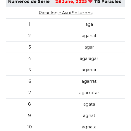
Números de Sèrie
28 June, 2025
115 Paraules
Paraulogic Avui Solucions
1
aga
2
aganat
3
agar
4
agaragar
5
agarrar
6
agarrat
7
agarrotar
8
agata
9
agnat
10
agnata