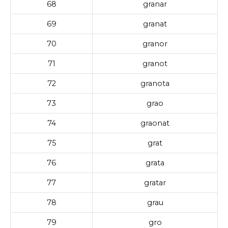
68
granar
69
granat
70
granor
71
granot
72
granota
73
grao
74
graonat
75
grat
76
grata
77
gratar
78
grau
79
gro