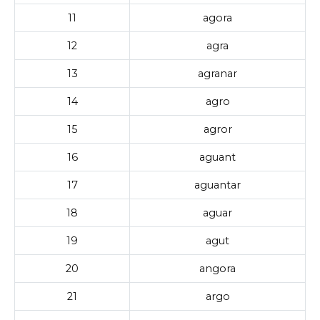
11
agora
12
agra
13
agranar
14
agro
15
agror
16
aguant
17
aguantar
18
aguar
19
agut
20
angora
21
argo