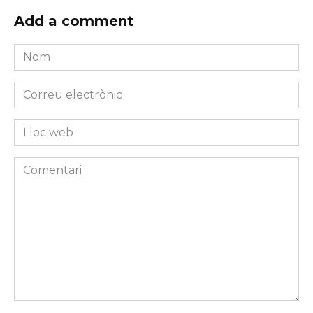
Add a comment
Nom
*
Correu
electrònic
*
Lloc
web
Comentari