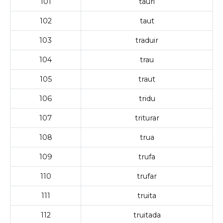
101
tauri
102
taut
103
traduir
104
trau
105
traut
106
tridu
107
triturar
108
trua
109
trufa
110
trufar
111
truita
112
truitada