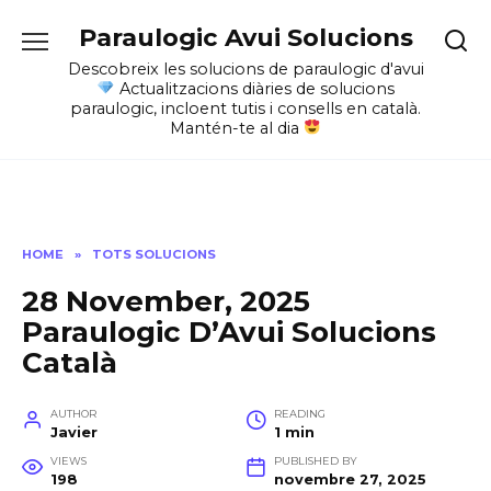
Skip
Paraulogic Avui Solucions
to
content
Descobreix les solucions de paraulogic d'avui
Actualitzacions diàries de solucions
paraulogic, incloent tutis i consells en català.
Mantén-te al dia
HOME
»
TOTS SOLUCIONS
28 November, 2025
Paraulogic D’Avui Solucions
Català
AUTHOR
READING
Javier
1 min
VIEWS
PUBLISHED BY
198
novembre 27, 2025