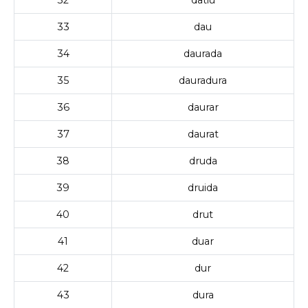
33
dau
34
daurada
35
dauradura
36
daurar
37
daurat
38
druda
39
druida
40
drut
41
duar
42
dur
43
dura