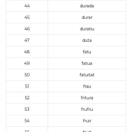
44
durada
45
durar
46
duratiu
47
duta
48
fatu
49
fatua
50
fatuitat
51
frau
52
fritura
53
frufru
54
fruir