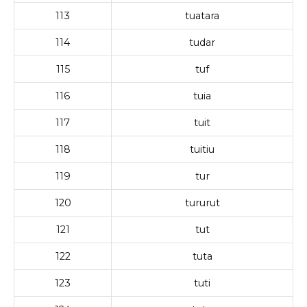
113
tuatara
114
tudar
115
tuf
116
tuia
117
tuit
118
tuitiu
119
tur
120
tururut
121
tut
122
tuta
123
tuti