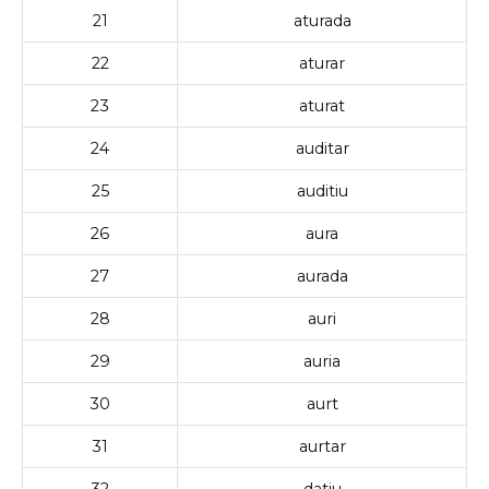
21
aturada
22
aturar
23
aturat
24
auditar
25
auditiu
26
aura
27
aurada
28
auri
29
auria
30
aurt
31
aurtar
32
datiu