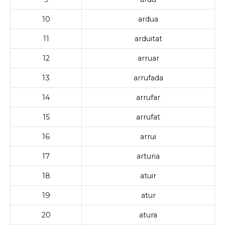
10
ardua
11
arduitat
12
arruar
13
arrufada
14
arrufar
15
arrufat
16
arrui
17
arturia
18
atuir
19
atur
20
atura