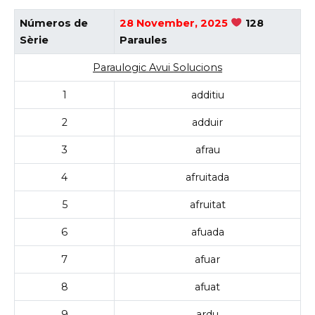
Números de
28 November, 2025
128
Sèrie
Paraules
Paraulogic Avui Solucions
1
additiu
2
adduir
3
afrau
4
afruitada
5
afruitat
6
afuada
7
afuar
8
afuat
9
ardu