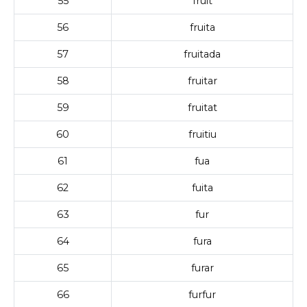
55
fruit
56
fruita
57
fruitada
58
fruitar
59
fruitat
60
fruitiu
61
fua
62
fuita
63
fur
64
fura
65
furar
66
furfur