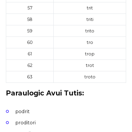
57
trit
58
triti
59
trito
60
tro
61
trop
62
trot
63
troto
Paraulogic Avui Tutis:
podrit
proditori