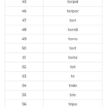
45
torpid
46
torpor
47
torr
48
torrid
49
torro
50
tort
51
torto
52
tot
53
tri
54
trido
55
trio
56
tripo