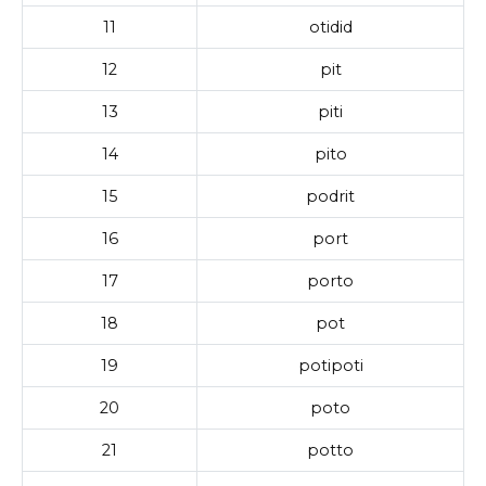
11
otidid
12
pit
13
piti
14
pito
15
podrit
16
port
17
porto
18
pot
19
potipoti
20
poto
21
potto