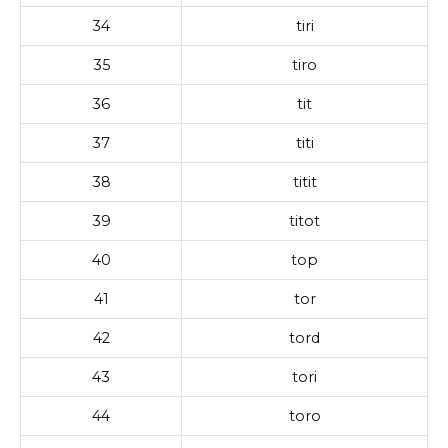
34
tiri
35
tiro
36
tit
37
titi
38
titit
39
titot
40
top
41
tor
42
tord
43
tori
44
toro