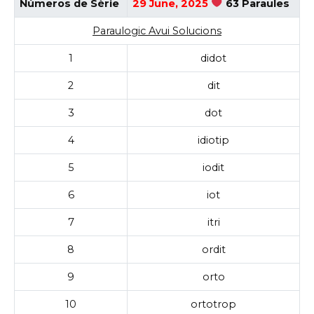
Números de Sèrie
29 June, 2025
63 Paraules
Paraulogic Avui Solucions
1
didot
2
dit
3
dot
4
idiotip
5
iodit
6
iot
7
itri
8
ordit
9
orto
10
ortotrop