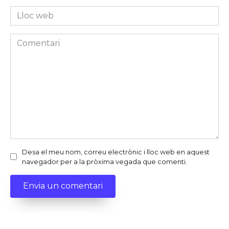
*
Lloc
web
Comentari
Desa el meu nom, correu electrònic i lloc web en aquest
navegador per a la pròxima vegada que comenti.