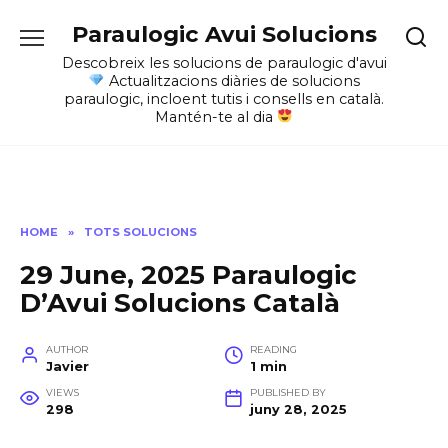
Skip
Paraulogic Avui Solucions
to
content
Descobreix les solucions de paraulogic d'avui
Actualitzacions diàries de solucions
paraulogic, incloent tutis i consells en català.
Mantén-te al dia
HOME
»
TOTS SOLUCIONS
29 June, 2025 Paraulogic
D’Avui Solucions Català
AUTHOR
READING
Javier
1 min
VIEWS
PUBLISHED BY
298
juny 28, 2025