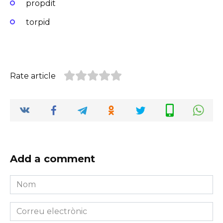
propdit
torpid
Rate article
Add a comment
Nom
*
Correu
electrònic