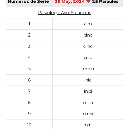
Números de Sèrie
29 May, 2024
28 Paraules
Paraulogic Avui Solucions
1
cim
2
cinc
3
cinic
4
cuic
5
impiu
6
inic
7
inici
8
mim
9
mimic
10
mini