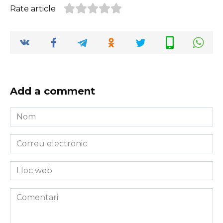
Rate article
Add a comment
Nom
*
Correu
electrònic
*
Lloc
web
Comentari