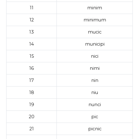
11
minim
12
minimum
13
mucic
14
municipi
15
nici
16
nimi
17
nin
18
niu
19
nunci
20
pic
21
picnic