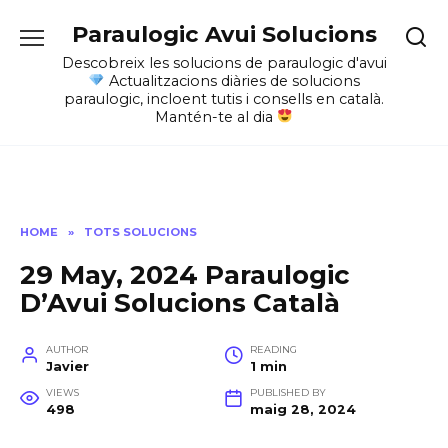
Skip
Paraulogic Avui Solucions
to
content
Descobreix les solucions de paraulogic d'avui
Actualitzacions diàries de solucions
paraulogic, incloent tutis i consells en català.
Mantén-te al dia
HOME
»
TOTS SOLUCIONS
29 May, 2024 Paraulogic
D’Avui Solucions Català
AUTHOR
READING
Javier
1 min
VIEWS
PUBLISHED BY
498
maig 28, 2024