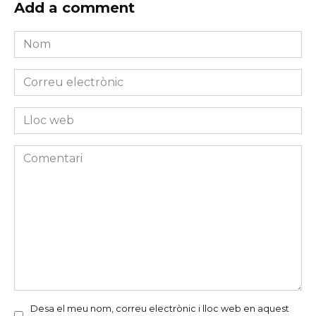
Add a comment
Nom
*
Correu
electrònic
*
Lloc
web
Comentari
Desa el meu nom, correu electrònic i lloc web en aquest