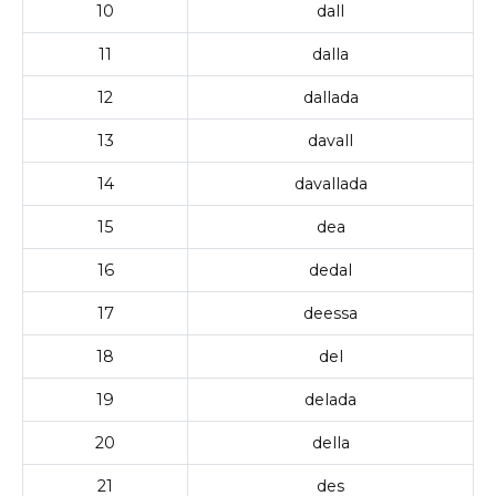
10
dall
11
dalla
12
dallada
13
davall
14
davallada
15
dea
16
dedal
17
deessa
18
del
19
delada
20
della
21
des