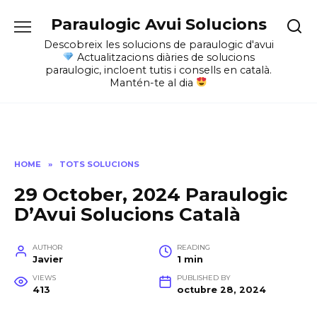
Skip
Paraulogic Avui Solucions
to
content
Descobreix les solucions de paraulogic d'avui
Actualitzacions diàries de solucions
paraulogic, incloent tutis i consells en català.
Mantén-te al dia
HOME
»
TOTS SOLUCIONS
29 October, 2024 Paraulogic
D’Avui Solucions Català
AUTHOR
READING
Javier
1 min
VIEWS
PUBLISHED BY
413
octubre 28, 2024