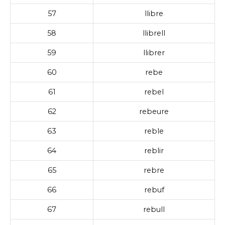
57
llibre
58
llibrell
59
llibrer
60
rebe
61
rebel
62
rebeure
63
reble
64
reblir
65
rebre
66
rebuf
67
rebull