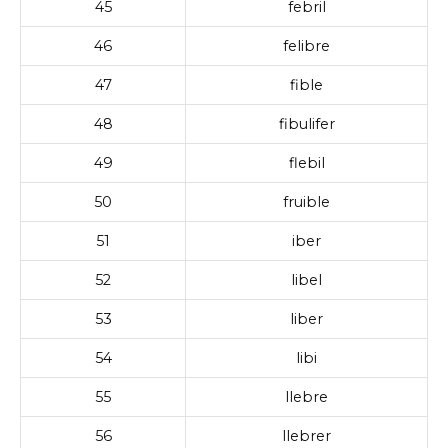
45
febril
46
felibre
47
fible
48
fibulifer
49
flebil
50
fruible
51
iber
52
libel
53
liber
54
libi
55
llebre
56
llebrer