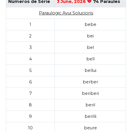
Números de Sèrie
3 June, 2026
74 Paraules
Paraulogic Avui Solucions
1
bebe
2
bei
3
bel
4
bell
5
bellui
6
berber
7
beriberi
8
beril
9
berilli
10
beure