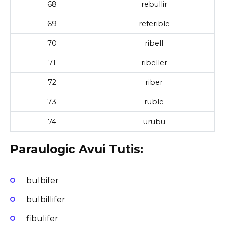
68
rebullir
69
referible
70
ribell
71
ribeller
72
riber
73
ruble
74
urubu
Paraulogic Avui Tutis:
bulbifer
bulbillifer
fibulifer