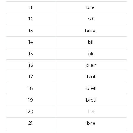
11
bifer
12
bifi
13
bilifer
14
bill
15
ble
16
bleir
17
bluf
18
brell
19
breu
20
bri
21
brie