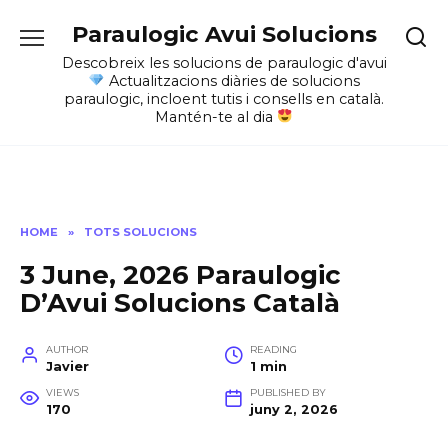
Skip
Paraulogic Avui Solucions
to
content
Descobreix les solucions de paraulogic d'avui
Actualitzacions diàries de solucions
paraulogic, incloent tutis i consells en català.
Mantén-te al dia
HOME
»
TOTS SOLUCIONS
3 June, 2026 Paraulogic
D’Avui Solucions Català
AUTHOR
READING
Javier
1 min
VIEWS
PUBLISHED BY
170
juny 2, 2026