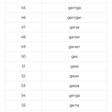
45
garriga
46
garrigar
47
garsa
48
garsar
49
garser
50
gas
51
gasa
52
gasar
53
gassa
54
gerga
55
gerra