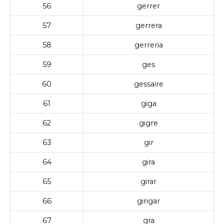
56
gerrer
57
gerrera
58
gerreria
59
ges
60
gessaire
61
giga
62
gigre
63
gir
64
gira
65
girar
66
girigar
67
gra