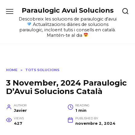
Skip
Paraulogic Avui Solucions
to
content
Descobreix les solucions de paraulogic d'avui
Actualitzacions diàries de solucions
paraulogic, incloent tutis i consells en català.
Mantén-te al dia
HOME
»
TOTS SOLUCIONS
3 November, 2024 Paraulogic
D’Avui Solucions Català
AUTHOR
READING
Javier
1 min
VIEWS
PUBLISHED BY
427
novembre 2, 2024