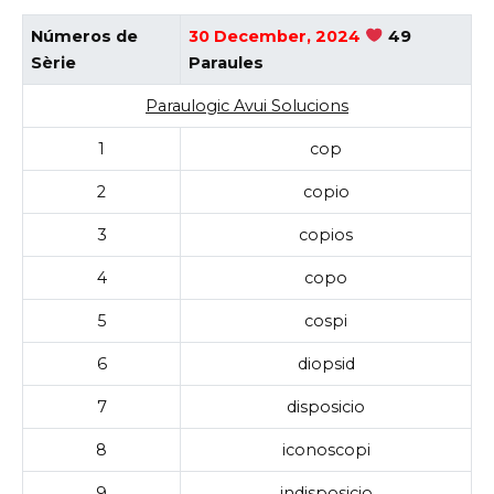
Números de
30 December, 2024
49
Sèrie
Paraules
Paraulogic Avui Solucions
1
cop
2
copio
3
copios
4
copo
5
cospi
6
diopsid
7
disposicio
8
iconoscopi
9
indisposicio