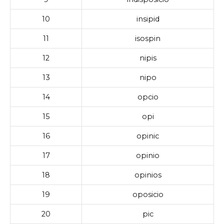
10
insipid
11
isospin
12
nipis
13
nipo
14
opcio
15
opi
16
opinic
17
opinio
18
opinios
19
oposicio
20
pic