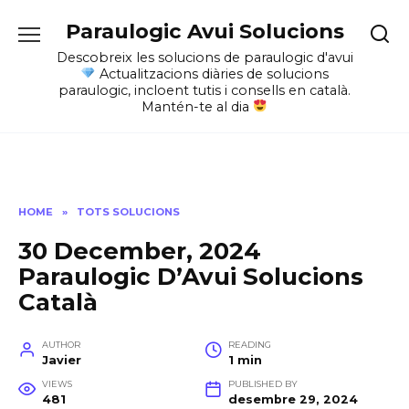
Skip
Paraulogic Avui Solucions
to
content
Descobreix les solucions de paraulogic d'avui
Actualitzacions diàries de solucions
paraulogic, incloent tutis i consells en català.
Mantén-te al dia
HOME
»
TOTS SOLUCIONS
30 December, 2024
Paraulogic D’Avui Solucions
Català
AUTHOR
READING
Javier
1 min
VIEWS
PUBLISHED BY
481
desembre 29, 2024