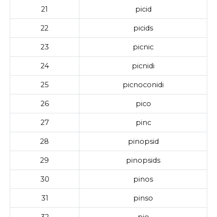
21
picid
22
picids
23
picnic
24
picnidi
25
picnoconidi
26
pico
27
pinc
28
pinopsid
29
pinopsids
30
pinos
31
pinso
32
pio