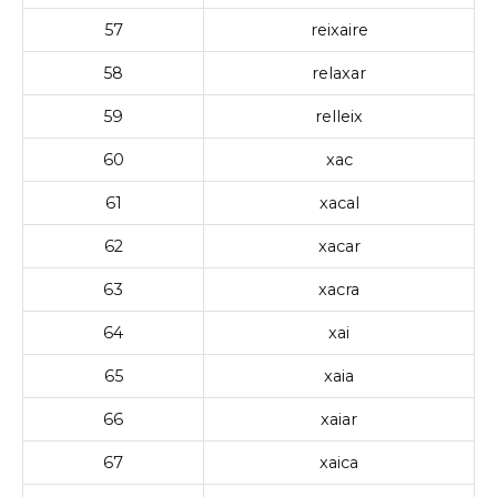
57
reixaire
58
relaxar
59
relleix
60
xac
61
xacal
62
xacar
63
xacra
64
xai
65
xaia
66
xaiar
67
xaica