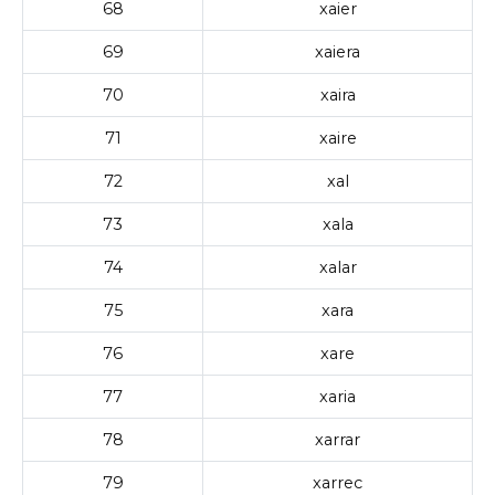
68
xaier
69
xaiera
70
xaira
71
xaire
72
xal
73
xala
74
xalar
75
xara
76
xare
77
xaria
78
xarrar
79
xarrec