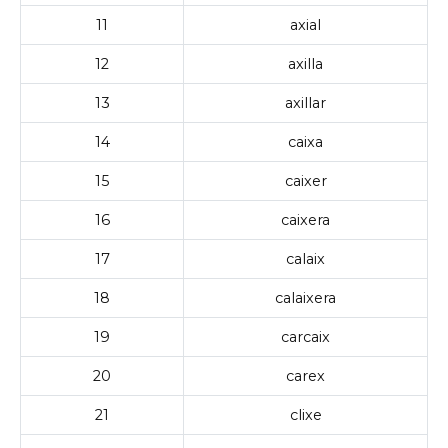
11
axial
12
axilla
13
axillar
14
caixa
15
caixer
16
caixera
17
calaix
18
calaixera
19
carcaix
20
carex
21
clixe