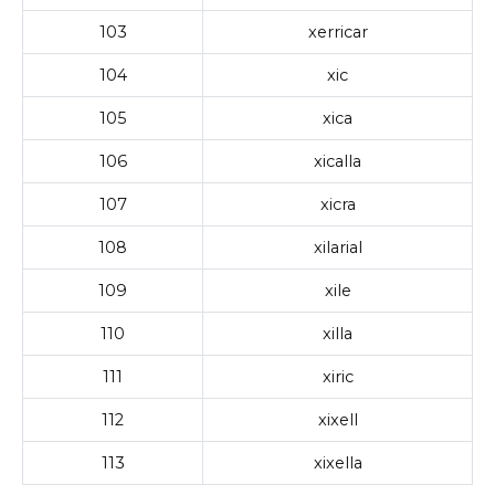
103
xerricar
104
xic
105
xica
106
xicalla
107
xicra
108
xilarial
109
xile
110
xilla
111
xiric
112
xixell
113
xixella