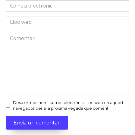
Correu
electrònic
*
Lloc
web
Comentari
Desa el meu nom, correu electrònic i lloc web en aquest
navegador per a la pròxima vegada que comenti.