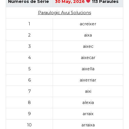
Números de Sèrie
30 May, 2026
113 Paraules
Paraulogic Avui Solucions
1
acreixer
2
aixa
3
aixec
4
aixecar
5
aixella
6
aixerriar
7
aixi
8
alexia
9
arraix
10
arraixa