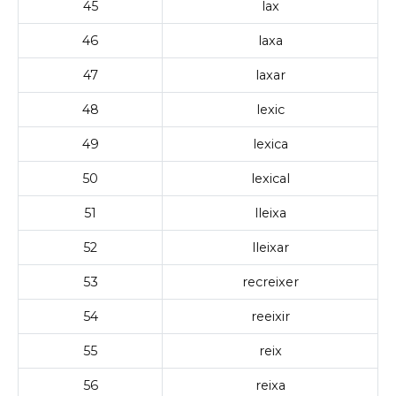
45
lax
46
laxa
47
laxar
48
lexic
49
lexica
50
lexical
51
lleixa
52
lleixar
53
recreixer
54
reeixir
55
reix
56
reixa