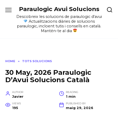
Skip
Paraulogic Avui Solucions
to
content
Descobreix les solucions de paraulogic d'avui
Actualitzacions diàries de solucions
paraulogic, incloent tutis i consells en català.
Mantén-te al dia
HOME
»
TOTS SOLUCIONS
30 May, 2026 Paraulogic
D’Avui Solucions Català
AUTHOR
READING
Javier
1 min
VIEWS
PUBLISHED BY
195
maig 29, 2026