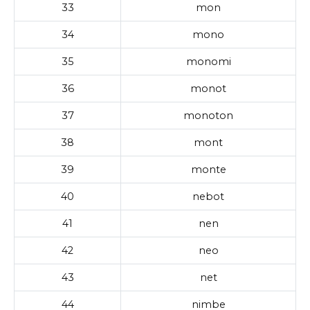
33
mon
34
mono
35
monomi
36
monot
37
monoton
38
mont
39
monte
40
nebot
41
nen
42
neo
43
net
44
nimbe