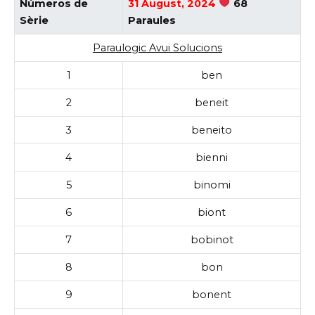
Números de
31 August, 2024
68
Sèrie
Paraules
Paraulogic Avui Solucions
1
ben
2
beneit
3
beneito
4
bienni
5
binomi
6
biont
7
bobinot
8
bon
9
bonent