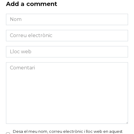
Add a comment
Nom
*
Correu
electrònic
*
Lloc
web
Comentari
Desa el meu nom, correu electrònic i lloc web en aquest