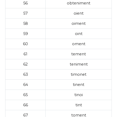
56
obteniment
57
oient
58
oiment
59
oint
60
oment
61
tement
62
teniment
63
timonet
64
tinent
65
tinoi
66
tint
67
toment