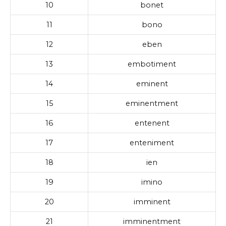
10
bonet
11
bono
12
eben
13
embotiment
14
eminent
15
eminentment
16
entenent
17
enteniment
18
ien
19
imino
20
imminent
21
imminentment