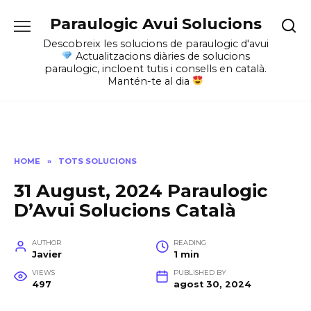
Skip
Paraulogic Avui Solucions
to
content
Descobreix les solucions de paraulogic d'avui
Actualitzacions diàries de solucions
paraulogic, incloent tutis i consells en català.
Mantén-te al dia
HOME
»
TOTS SOLUCIONS
31 August, 2024 Paraulogic
D’Avui Solucions Català
AUTHOR
READING
Javier
1 min
VIEWS
PUBLISHED BY
497
agost 30, 2024