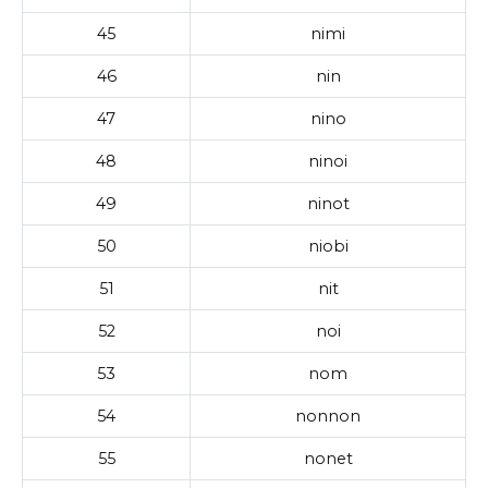
45
nimi
46
nin
47
nino
48
ninoi
49
ninot
50
niobi
51
nit
52
noi
53
nom
54
nonnon
55
nonet