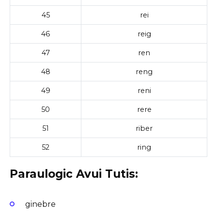
45
rei
46
reig
47
ren
48
reng
49
reni
50
rere
51
riber
52
ring
Paraulogic Avui Tutis:
ginebre