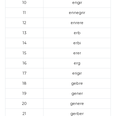
10
engir
11
ennegrir
12
enrere
13
erb
14
erbi
15
erer
16
erg
17
erigir
18
gebre
19
gener
20
genere
21
gerber