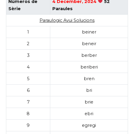
Números de
4 December, 2024
52
Sèrie
Paraules
Paraulogic Avui Solucions
1
beiner
2
beneir
3
berber
4
beriberi
5
bren
6
bri
7
brie
8
ebri
9
egregi