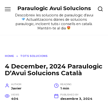
Skip
Paraulogic Avui Solucions
to
content
Descobreix les solucions de paraulogic d'avui
Actualitzacions diàries de solucions
paraulogic, incloent tutis i consells en català.
Mantén-te al dia
HOME
»
TOTS SOLUCIONS
4 December, 2024 Paraulogic
D’Avui Solucions Català
AUTHOR
READING
Javier
1 min
VIEWS
PUBLISHED BY
404
desembre 3, 2024