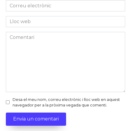
Correu
electrònic
*
Lloc
web
Comentari
Desa el meu nom, correu electrònic i lloc web en aquest
navegador per a la pròxima vegada que comenti.