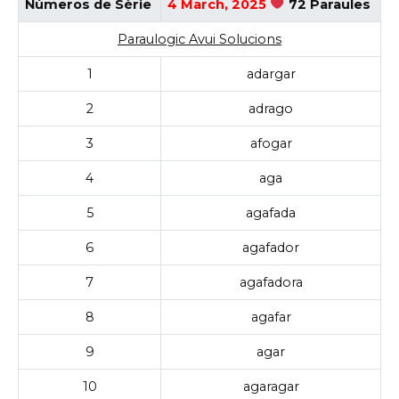
Números de Sèrie
4 March, 2025
72 Paraules
Paraulogic Avui Solucions
1
adargar
2
adrago
3
afogar
4
aga
5
agafada
6
agafador
7
agafadora
8
agafar
9
agar
10
agaragar