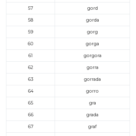
57
gord
58
gorda
59
gorg
60
gorga
61
gorgora
62
gorra
63
gorrada
64
gorro
65
gra
66
grada
67
graf