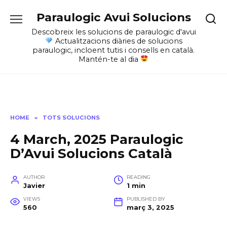
Skip
Paraulogic Avui Solucions
to
content
Descobreix les solucions de paraulogic d'avui
Actualitzacions diàries de solucions
paraulogic, incloent tutis i consells en català.
Mantén-te al dia
HOME
»
TOTS SOLUCIONS
4 March, 2025 Paraulogic
D’Avui Solucions Català
AUTHOR
READING
Javier
1 min
VIEWS
PUBLISHED BY
560
març 3, 2025