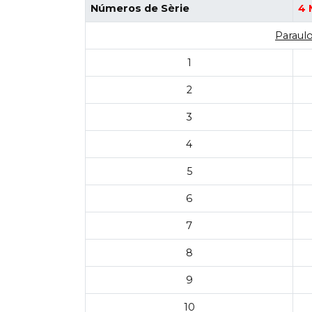
Números de Sèrie
4 
Paraulo
1
2
3
4
5
6
7
8
9
10