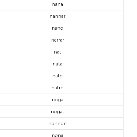
nana
nannar
nano
narrar
nat
nata
nato
natro
noga
nogat
nonnon
nona