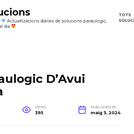
ucions
TOTS
SOLUC
i
Actualitzacions diàries de solucions paraulogic,
al dia
aulogic D’Avui
à
VIEWS
PUBLISHED BY
395
maig 3, 2024