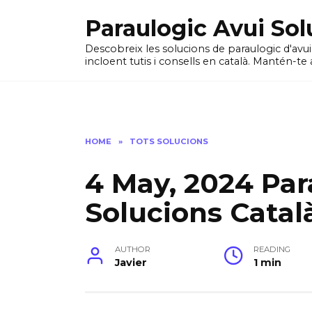
Skip
Paraulogic Avui Sol
to
content
Descobreix les solucions de paraulogic d'avu
incloent tutis i consells en català. Mantén-te 
HOME
»
TOTS SOLUCIONS
4 May, 2024 Par
Solucions Catal
AUTHOR
READING
Javier
1 min