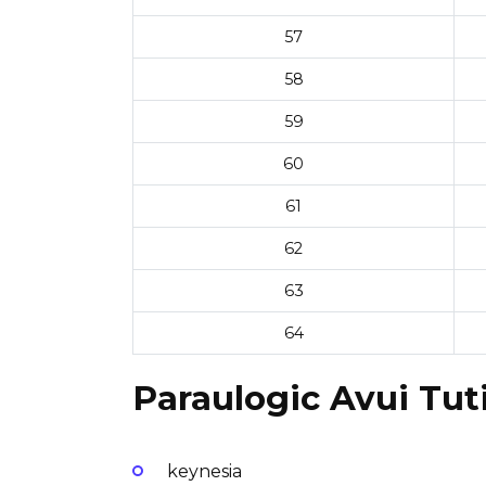
57
58
59
60
61
62
63
64
Paraulogic Avui Tuti
keynesia