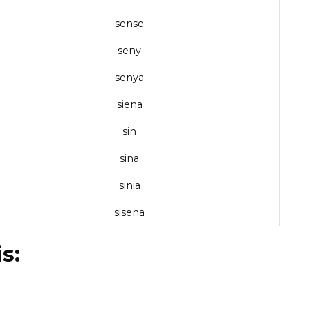
sense
seny
senya
siena
sin
sina
sinia
sisena
s: