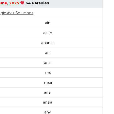
June, 2025
64 Paraules
gic Avui Solucions
ain
akan
ananas
ani
anis
ans
ansa
ansi
ansia
any