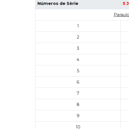
Números de Sèrie
5 
Paraulo
1
2
3
4
5
6
7
8
9
10