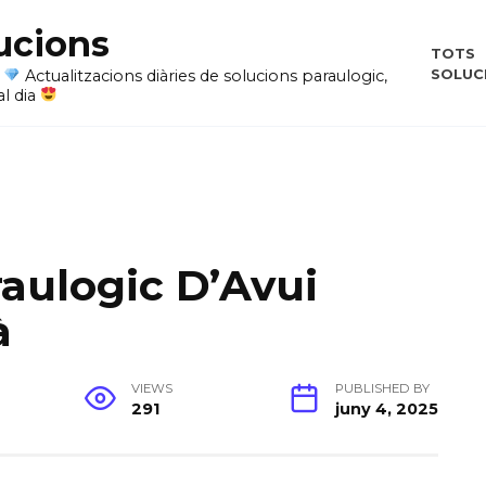
ucions
TOTS
SOLUC
i
Actualitzacions diàries de solucions paraulogic,
al dia
raulogic D’Avui
à
VIEWS
PUBLISHED BY
291
juny 4, 2025