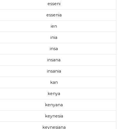
esseni
essenia
ien
inia
insa
insana
insania
kan
kenya
kenyana
keynesia
keynesiana