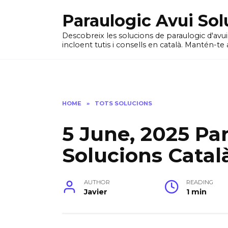
Skip
Paraulogic Avui Sol
to
content
Descobreix les solucions de paraulogic d'avu
incloent tutis i consells en català. Mantén-te 
HOME
»
TOTS SOLUCIONS
5 June, 2025 Pa
Solucions Catal
AUTHOR
READING
Javier
1 min