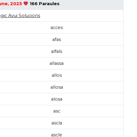
une, 2025
166 Paraules
gic Avui Solucions
acces
afas
alfals
allassa
allos
allosa
alosa
asc
ascla
ascle