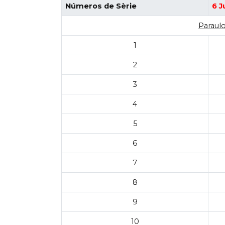
Números de Sèrie
6 J
Paraulo
1
2
3
4
5
6
7
8
9
10