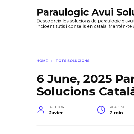
Skip
Paraulogic Avui Sol
to
content
Descobreix les solucions de paraulogic d'avu
incloent tutis i consells en català. Mantén-te 
HOME
»
TOTS SOLUCIONS
6 June, 2025 Pa
Solucions Catal
AUTHOR
READING
Javier
2 min