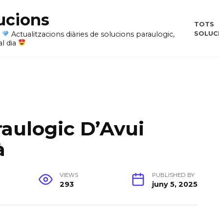
ucions
TOTS
SOLUC
i
Actualitzacions diàries de solucions paraulogic,
al dia
raulogic D’Avui
à
VIEWS
PUBLISHED BY
293
juny 5, 2025