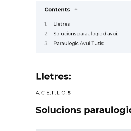
Contents
Lletres:
Solucions paraulogic d’avui:
Paraulogic Avui Tutis:
Lletres:
A, C, E, F, L, O,
S
Solucions paraulogic