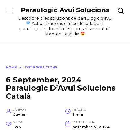
Skip
Paraulogic Avui Solucions
to
content
Descobreix les solucions de paraulogic d'avui
Actualitzacions diàries de solucions
paraulogic, incloent tutis i consells en català.
Mantén-te al dia
HOME
»
TOTS SOLUCIONS
6 September, 2024
Paraulogic D’Avui Solucions
Català
AUTHOR
READING
Javier
1 min
VIEWS
PUBLISHED BY
376
setembre 5, 2024