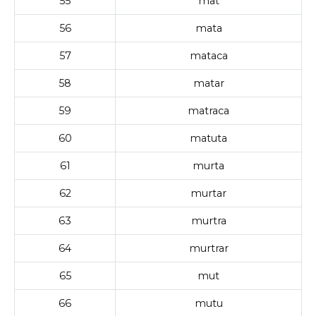
55
mat
56
mata
57
mataca
58
matar
59
matraca
60
matuta
61
murta
62
murtar
63
murtra
64
murtrar
65
mut
66
mutu