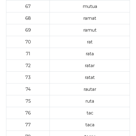
67
mutua
68
ramat
69
ramut
70
rat
71
rata
72
ratar
73
ratat
74
rautar
75
ruta
76
tac
77
taca