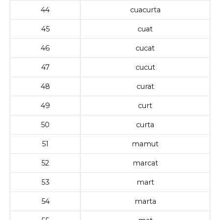
44
cuacurta
45
cuat
46
cucat
47
cucut
48
curat
49
curt
50
curta
51
mamut
52
marcat
53
mart
54
marta