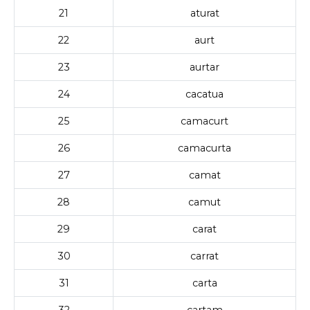
21
aturat
22
aurt
23
aurtar
24
cacatua
25
camacurt
26
camacurta
27
camat
28
camut
29
carat
30
carrat
31
carta
32
cartam