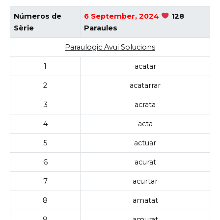
Números de
6 September, 2024
128
Sèrie
Paraules
Paraulogic Avui Solucions
1
acatar
2
acatarrar
3
acrata
4
acta
5
actuar
6
acurat
7
acurtar
8
amatat
9
amurat