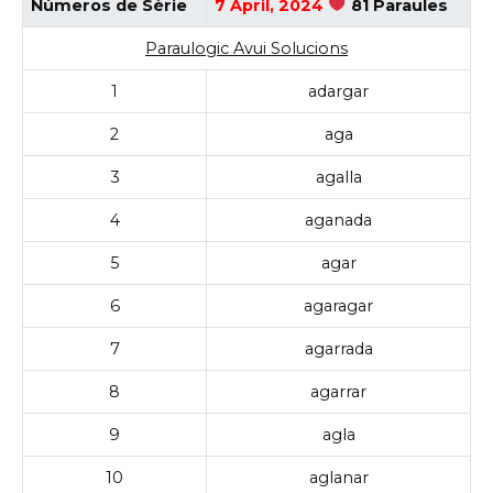
Números de Sèrie
7 April, 2024
81 Paraules
Paraulogic Avui Solucions
1
adargar
2
aga
3
agalla
4
aganada
5
agar
6
agaragar
7
agarrada
8
agarrar
9
agla
10
aglanar