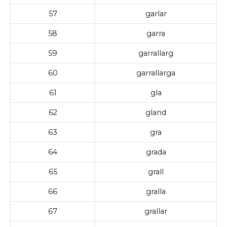
57
garlar
58
garra
59
garrallarg
60
garrallarga
61
gla
62
gland
63
gra
64
grada
65
grall
66
gralla
67
grallar