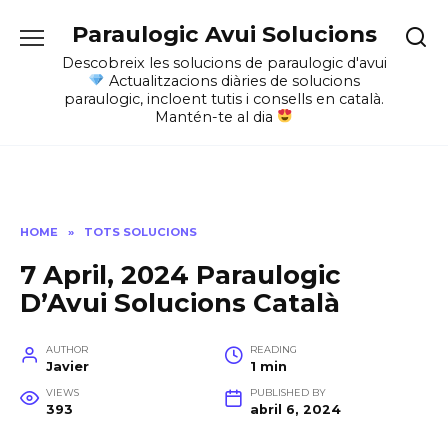
Skip
Paraulogic Avui Solucions
to
content
Descobreix les solucions de paraulogic d'avui
Actualitzacions diàries de solucions
paraulogic, incloent tutis i consells en català.
Mantén-te al dia
HOME
»
TOTS SOLUCIONS
7 April, 2024 Paraulogic
D’Avui Solucions Català
AUTHOR
READING
Javier
1 min
VIEWS
PUBLISHED BY
393
abril 6, 2024