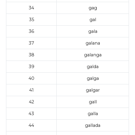
34
gag
35
gal
36
gala
37
galana
38
galanga
39
galda
40
galga
41
galgar
42
gall
43
galla
44
gallada