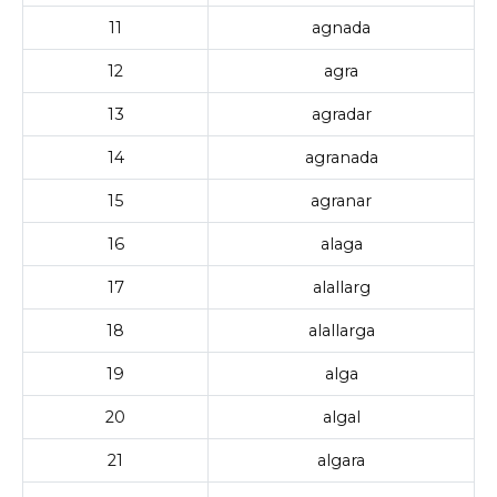
11
agnada
12
agra
13
agradar
14
agranada
15
agranar
16
alaga
17
alallarg
18
alallarga
19
alga
20
algal
21
algara