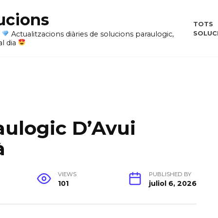
ucions
TOTS
SOLUC
i
Actualitzacions diàries de solucions paraulogic,
al dia
aulogic D’Avui
à
VIEWS
PUBLISHED BY
101
juliol 6, 2026