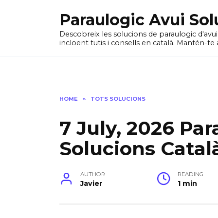
Skip
Paraulogic Avui Sol
to
content
Descobreix les solucions de paraulogic d'avu
incloent tutis i consells en català. Mantén-te 
HOME
»
TOTS SOLUCIONS
7 July, 2026 Par
Solucions Catal
AUTHOR
READING
Javier
1 min