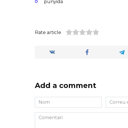
punyida
Rate article
Add a comment
Nom
Correu
*
electròni
*
Comentari