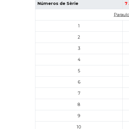
Números de Sèrie
7
Paraulo
1
2
3
4
5
6
7
8
9
10