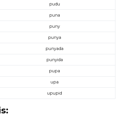
pudu
puna
puny
punya
punyada
punyida
pupa
upa
upupid
s: