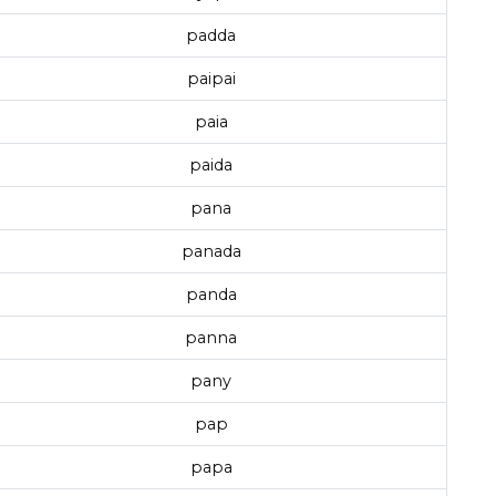
padda
paipai
paia
paida
pana
panada
panda
panna
pany
pap
papa