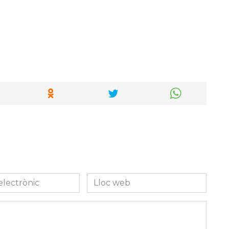
Lloc
c
web