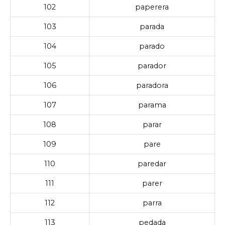
102
paperera
103
parada
104
parado
105
parador
106
paradora
107
parama
108
parar
109
pare
110
paredar
111
parer
112
parra
113
pedada