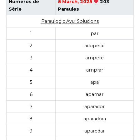
Números de
8 March, 2025
203
Sèrie
Paraules
Paraulogic Avui Solucions
1
par
2
adoperar
3
ampere
4
amprar
5
apa
6
apamar
7
aparador
8
aparadora
9
aparedar