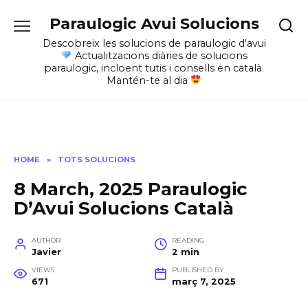
Skip
Paraulogic Avui Solucions
to
content
Descobreix les solucions de paraulogic d'avui
Actualitzacions diàries de solucions
paraulogic, incloent tutis i consells en català.
Mantén-te al dia
HOME
»
TOTS SOLUCIONS
8 March, 2025 Paraulogic
D’Avui Solucions Català
AUTHOR
READING
Javier
2 min
VIEWS
PUBLISHED BY
671
març 7, 2025