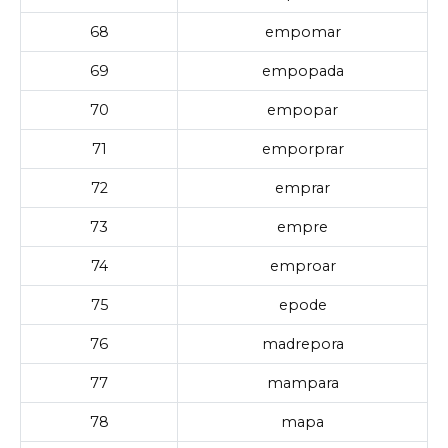
68
empomar
69
empopada
70
empopar
71
emporprar
72
emprar
73
empre
74
emproar
75
epode
76
madrepora
77
mampara
78
mapa