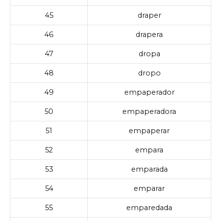
45
draper
46
drapera
47
dropa
48
dropo
49
empaperador
50
empaperadora
51
empaperar
52
empara
53
emparada
54
emparar
55
emparedada