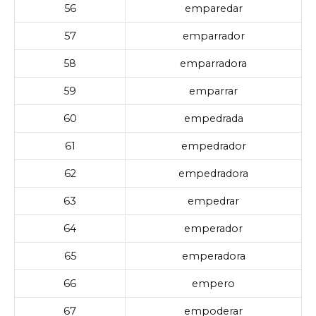
56
emparedar
57
emparrador
58
emparradora
59
emparrar
60
empedrada
61
empedrador
62
empedradora
63
empedrar
64
emperador
65
emperadora
66
empero
67
empoderar