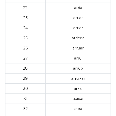
22
arria
23
arriar
24
arrier
25
arrieria
26
arruar
27
arrui
28
arruix
29
arruixar
30
arxiu
31
auixar
32
aura