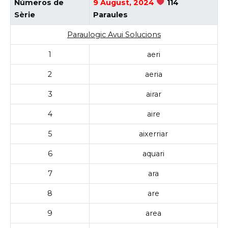
Números de
9 August, 2024
114
Sèrie
Paraules
Paraulogic Avui Solucions
1
aeri
2
aeria
3
airar
4
aire
5
aixerriar
6
aquari
7
ara
8
are
9
area