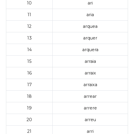
10
ari
11
aria
12
arquea
13
arquer
14
arquera
15
arraia
16
arraix
17
arraixa
18
arrear
19
arrere
20
arreu
21
arri