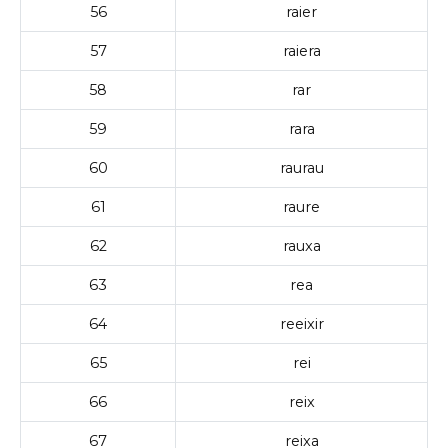
56
raier
57
raiera
58
rar
59
rara
60
raurau
61
raure
62
rauxa
63
rea
64
reeixir
65
rei
66
reix
67
reixa