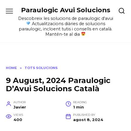
Skip
Paraulogic Avui Solucions
to
content
Descobreix les solucions de paraulogic d'avui
Actualitzacions diàries de solucions
paraulogic, incloent tutis i consells en català.
Mantén-te al dia
HOME
»
TOTS SOLUCIONS
9 August, 2024 Paraulogic
D’Avui Solucions Català
AUTHOR
READING
Javier
1 min
VIEWS
PUBLISHED BY
400
agost 8, 2024