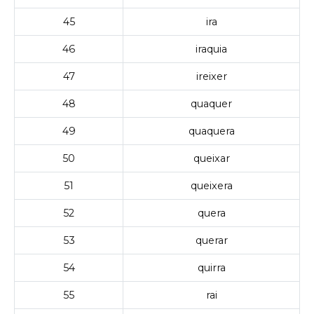
45
ira
46
iraquia
47
ireixer
48
quaquer
49
quaquera
50
queixar
51
queixera
52
quera
53
querar
54
quirra
55
rai