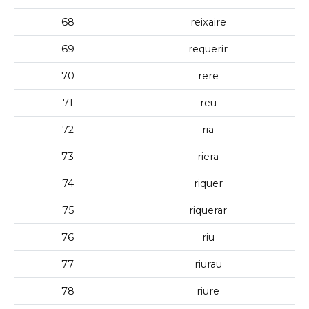
68
reixaire
69
requerir
70
rere
71
reu
72
ria
73
riera
74
riquer
75
riquerar
76
riu
77
riurau
78
riure