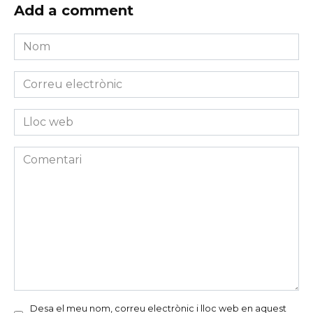
Add a comment
Nom
*
Correu
electrònic
*
Lloc
web
Comentari
Desa el meu nom, correu electrònic i lloc web en aquest